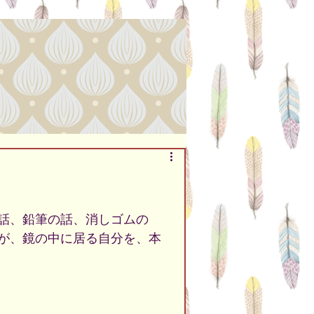
話、鉛筆の話、消しゴムの
が、鏡の中に居る自分を、本