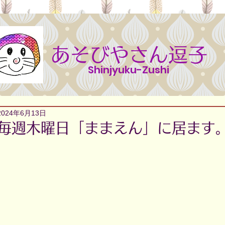
あそびやさん逗子
Shinjyuku-Zushi
2024年6月13日
毎週木曜日「ままえん」に居ます