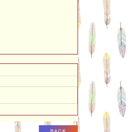
エスタ」だけ＠ままえん
BACK