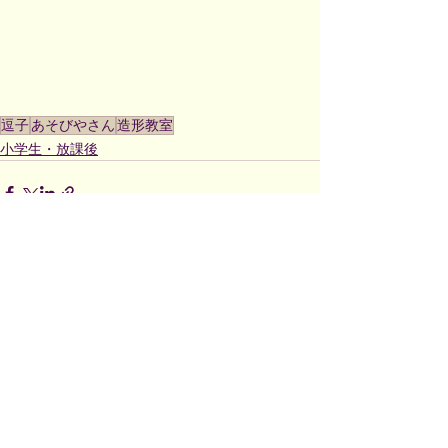
逗子
あそびやさん
造形教室
小学生・放課後
すべて表示
最新記事